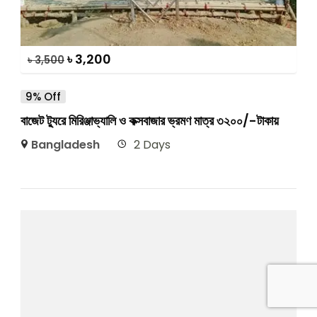
৳
3,200
৳
3,500
9% Off
বাজেট ট্যুরে মিরিঞ্জাভ্যালি ও কক্সবাজার ভ্রমণ মাত্র ৩২০০/-টাকায়
Bangladesh
2 Days