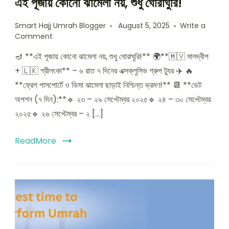
এই পূজায় কোনো ঝামেলা নয়, শুধু ঘোরাঘুরি!
Smart Hajj Umrah Blogger
August 5, 2025
Write a
Comment
🪔 **এই পূজায় কোনো ঝামেলা নয়, শুধু ঘোরাঘুরি!** 🌍**🇲🇻 মালদ্বীপ
+ 🇱🇰 শ্রীলংকা** – ৬ রাত ৭ দিনের এক্সক্লুসিভ গ্রুপ ট্যুর ✈️ 🔥
**ফ্রেশ পাসপোর্টে ও ভিসা ঝামেলা ছাড়াই নিশ্চিন্ত ভ্রমণ!** 📆 **ডেট
অপশন (৭ দিন):**🔹 ২৩ – ২৯ সেপ্টেম্বর ২০২৫🔹 ২৪ – ৩০ সেপ্টেম্বর
২০২৫🔹 ২৬ সেপ্টেম্বর – ২ […]
ReadMore