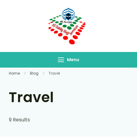
At-Tablig Hajj
Bangladesh's Premier
Services
Hajj Agency
Menu
Home
Blog
Travel
Travel
9 Results