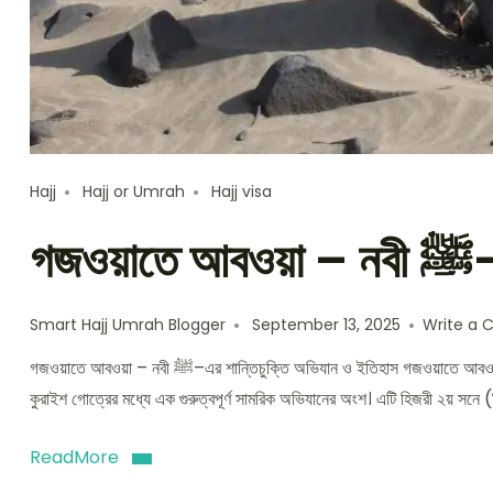
Hajj
Hajj or Umrah
Hajj visa
গজ
Smart Hajj Umrah Blogger
September 13, 2025
Write a
গজওয়াতে আবওয়া – নবী ﷺ–এর শান্তিচুক্তি অভিযান ও ইতিহাস গজওয়াতে আবওয়া 🌿 – নবী ﷺ–এর শান্তিচুক্তি অভিযান গজওয়াতে আবওয়া ছিল নবী ﷺ এবং
কুরাইশ গোত্রের মধ্যে এক গুরুত্বপূর্ণ সামরিক অভিযানের অংশ। এটি হিজরী ২য় সনে (হি
ReadMore