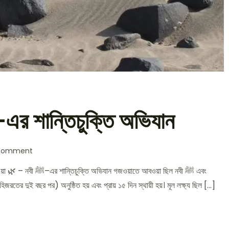
ওয়াতে আবওয়া – নবী ﷺ–এর শান্তিচুক্তি অভিযান
on
 Comment
গজওয়াতে
আবওয়া
–
জরতের দুই বছর পর) অনুষ্ঠিত হয় এবং প্রায় ১৫ দিন স্থায়ী হয়। মূল লক্ষ্য ছিল […]
নবী
ﷺ–
এর
শান্তিচুক্তি