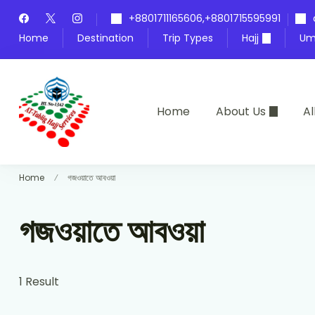
Skip
+8801711165606,+8801715595991
to
Home
Destination
Trip Types
Hajj
Um
content
Home
About Us
Al
At-Tablig Hajj Services
Bangladesh's Premier Hajj Agency
Home
গজওয়াতে আবওয়া
গজওয়াতে আবওয়া
1 Result