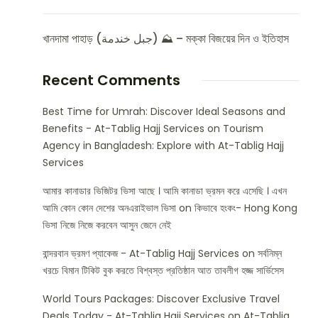
খানদামা পাহাড় (جبل خندمة) ⛰️ – মক্কা বিজয়ের দিন ও ইতিহাস
Recent Comments
Best Time for Umrah: Discover Ideal Seasons and
Benefits - At-Tablig Hajj Services
on
Tourism
Agency in Bangladesh: Explore with At-Tablig Hajj
Services
আমার কানাডার ভিজিটর ভিসা আছে । আমি কানাডা ভ্রমন করে এসেছি । এখন
আমি কোন কোন দেশের অনএরাইভাল ভিসা
on
কিভাবে হংকং- Hong Kong
ভিসা নিজে নিজে করবেন আসুন জেনে নেই
বান্দরবান ভ্রমণ প্যাকেজ - At-Tablig Hajj Services
on
সর্বনিম্ন
খরচে বিমান টিকিট বুক করতে বিশ্বস্ত প্রতিষ্ঠান আত তাবলীগ হজ্জ সার্ভিসেস
World Tours Packages: Discover Exclusive Travel
Deals Today - At-Tablig Hajj Services
on
At-Tablig