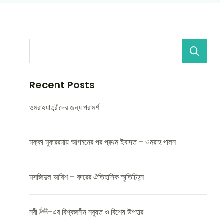
Recent Posts
ওমরাহযাত্রীদের জন্য পরামর্শ
মক্কা মুকাররমায় আগমনের পর প্রথম ইবাদত – ওমরাহ পালন
মসজিদুল আরিশ – বদরের ঐতিহাসিক স্মৃতিচিহ্ন
নবী ﷺ–এর বিশ্বজনীন নবুয়ত ও বিশেষ উপহার