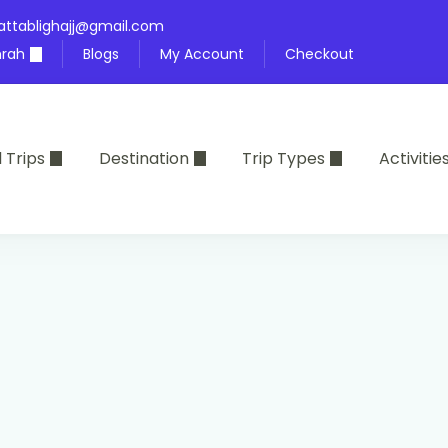
attablighajj@gmail.com
rah
Blogs
My Account
Checkout
l Trips
Destination
Trip Types
Activitie