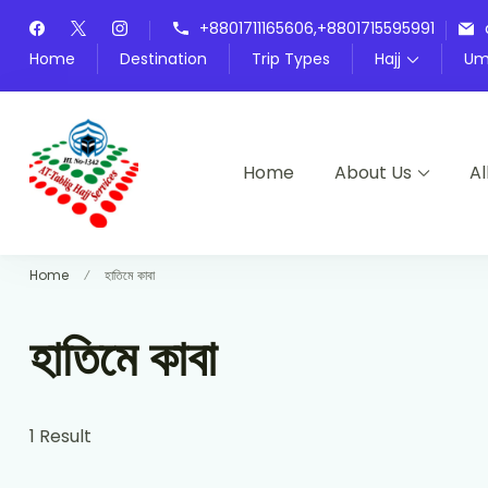
+8801711165606,+8801715595991
Home
Destination
Trip Types
Hajj
Um
Home
About Us
Al
At-Tablig Hajj Services
Bangladesh's Premier Hajj Agency
Home
হাতিমে কাবা
হাতিমে কাবা
1 Result