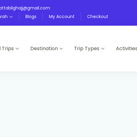
attablighajj@gmail.com
rah
Blogs
My Account
Checkout
l Trips
Destination
Trip Types
Activitie