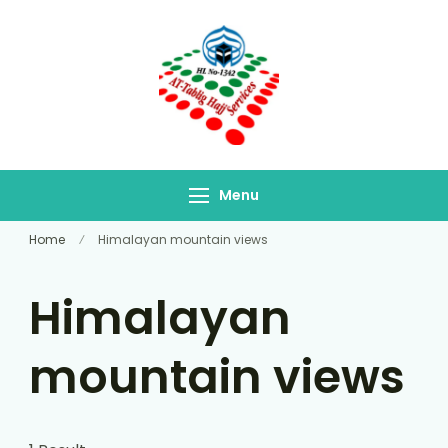
At-Tablig Hajj
Bangladesh's Premier
Services
Hajj Agency
Menu
Home
Himalayan mountain views
Himalayan
mountain views