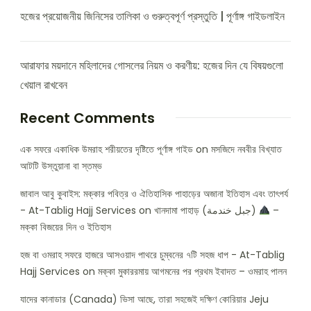
হজের প্রয়োজনীয় জিনিসের তালিকা ও গুরুত্বপূর্ণ প্রস্তুতি | পূর্ণাঙ্গ গাইডলাইন
আরাফার ময়দানে মহিলাদের গোসলের নিয়ম ও করণীয়: হজের দিন যে বিষয়গুলো
খেয়াল রাখবেন
Recent Comments
এক সফরে একাধিক উমরাহ শরীয়তের দৃষ্টিতে পূর্ণাঙ্গ গাইড
on
মসজিদে নববীর বিখ্যাত
আটটি উস্তুয়ানা বা স্তম্ভ
জাবাল আবু কুবাইস: মক্কার পবিত্র ও ঐতিহাসিক পাহাড়ের অজানা ইতিহাস এবং তাৎপর্য
- At-Tablig Hajj Services
on
খানদামা পাহাড় (جبل خندمة)
–
মক্কা বিজয়ের দিন ও ইতিহাস
হজ বা ওমরাহ সফরে হাজরে আসওয়াদ পাথরে চুম্বনের ৭টি সহজ ধাপ - At-Tablig
Hajj Services
on
মক্কা মুকাররমায় আগমনের পর প্রথম ইবাদত – ওমরাহ পালন
যাদের কানাডার (Canada) ভিসা আছে, তারা সহজেই দক্ষিণ কোরিয়ার Jeju