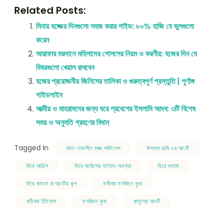
Related Posts:
মিনায় হজ্জের দিনগুলো সহজ করার গাইড: ৮০% হাজি যে ভুলগুলো
করেন
আরাফার ময়দানে মহিলাদের গোসলের নিয়ম ও করণীয়: হজের দিন যে
বিষয়গুলো খেয়াল রাখবেন
হজের প্রয়োজনীয় জিনিসের তালিকা ও গুরুত্বপূর্ণ প্রস্তুতি | পূর্ণাঙ্গ
গাইডলাইন
আত্মীয় ও মাহরামদের জন্য ঘরে প্রবেশের ইসলামি আদব: ৩টি বিশেষ
সময় ও অনুমতি গ্রহণের বিধান
Tagged In
আত-তাবলীগ হজ্জ সার্ভিসেস
উসমান রাযি এর আংটি
বিরে আরিস
বিরে আরিসের বর্তমান অবস্থা
বিরে খাতাম
বিরে খাতাম বা আংটির কূপ
মদীনায় মসজিদে কুবা
মদীনার ইতিহাস
মসজিদে কুবা
রাসূলের আংটি