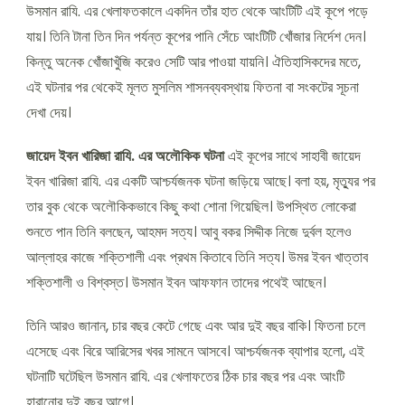
উসমান রাযি. এর খেলাফতকালে একদিন তাঁর হাত থেকে আংটিটি এই কূপে পড়ে
যায়। তিনি টানা তিন দিন পর্যন্ত কূপের পানি সেঁচে আংটিটি খোঁজার নির্দেশ দেন।
কিন্তু অনেক খোঁজাখুঁজি করেও সেটি আর পাওয়া যায়নি। ঐতিহাসিকদের মতে,
এই ঘটনার পর থেকেই মূলত মুসলিম শাসনব্যবস্থায় ফিতনা বা সংকটের সূচনা
দেখা দেয়।
জায়েদ ইবন খারিজা রাযি. এর অলৌকিক ঘটনা
এই কূপের সাথে সাহাবী জায়েদ
ইবন খারিজা রাযি. এর একটি আশ্চর্যজনক ঘটনা জড়িয়ে আছে। বলা হয়, মৃত্যুর পর
তার বুক থেকে অলৌকিকভাবে কিছু কথা শোনা গিয়েছিল। উপস্থিত লোকেরা
শুনতে পান তিনি বলছেন, আহমদ সত্য। আবু বকর সিদ্দীক নিজে দুর্বল হলেও
আল্লাহর কাজে শক্তিশালী এবং প্রথম কিতাবে তিনি সত্য। উমর ইবন খাত্তাব
শক্তিশালী ও বিশ্বস্ত। উসমান ইবন আফফান তাদের পথেই আছেন।
তিনি আরও জানান, চার বছর কেটে গেছে এবং আর দুই বছর বাকি। ফিতনা চলে
এসেছে এবং বিরে আরিসের খবর সামনে আসবে। আশ্চর্যজনক ব্যাপার হলো, এই
ঘটনাটি ঘটেছিল উসমান রাযি. এর খেলাফতের ঠিক চার বছর পর এবং আংটি
হারানোর দুই বছর আগে।