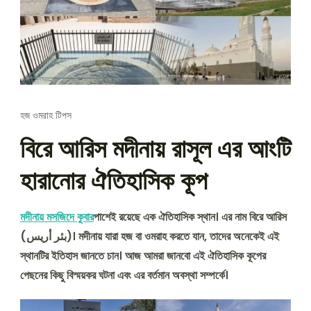
হজ ওমরাহ টিপস
বিরে আরিস মদীনায় রাসূল এর আংটি
হারানোর ঐতিহাসিক কূপ
মদীনায় মসজিদে কুবার
পাশেই রয়েছে এক ঐতিহাসিক স্থান। এর নাম বিরে আরিস
(بئر أريس)। মদীনায় যারা হজ বা ওমরাহ করতে যান, তাদের অনেকেই এই
স্থানটির ইতিহাস জানতে চান। আজ আমরা জানবো এই ঐতিহাসিক কূপের
পেছনের কিছু বিস্ময়কর ঘটনা এবং এর বর্তমান অবস্থা সম্পর্কে।