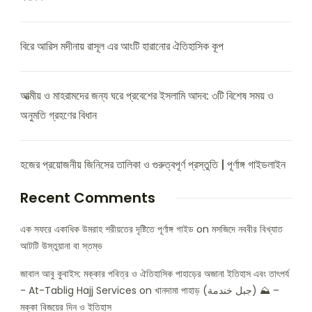
বিরে আরিস মদীনায় রাসূল এর আংটি হারানোর ঐতিহাসিক কূপ
আত্মীয় ও মাহরামদের জন্য ঘরে প্রবেশের ইসলামি আদব: ৩টি বিশেষ সময় ও
অনুমতি গ্রহণের বিধান
হজের প্রয়োজনীয় জিনিসের তালিকা ও গুরুত্বপূর্ণ প্রস্তুতি | পূর্ণাঙ্গ গাইডলাইন
Recent Comments
এক সফরে একাধিক উমরাহ শরীয়তের দৃষ্টিতে পূর্ণাঙ্গ গাইড
on
মসজিদে নববীর বিখ্যাত
আটটি উস্তুয়ানা বা স্তম্ভ
জাবাল আবু কুবাইস: মক্কার পবিত্র ও ঐতিহাসিক পাহাড়ের অজানা ইতিহাস এবং তাৎপর্য
- At-Tablig Hajj Services
on
খানদামা পাহাড় (جبل خندمة) ⛰️ –
মক্কা বিজয়ের দিন ও ইতিহাস