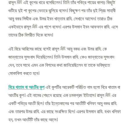
রাসূল ﷺ এই কূপের ধারে বসেছিলেন। তিনি তাঁর পবিত্র পায়ের কাপড় কিছুটা
গুটিয়ে দুই পা কূপের ভেতরে ঝুলিয়ে বসেন। কিছুক্ষণ পর তাঁর দুই প্রিয় সাহাবী
আবু বকর সিদ্দীক এবং উমর ইবন খাত্তাব রাযি. সেখানে আসেন। তারাও ঠিক
একইভাবে রাসূল ﷺ এর পাশে বসেন। এরপর উসমান ইবন আফফান রাযি. এসে
তাদের ঠিক বিপরীত দিকে বসেন।
এই বিরে আরিসের কাছে বসেই রাসূল ﷺ আবু বকর এবং উমর রাযি. কে
জান্নাতের সুসংবাদ দিয়েছিলেন। তিনি উসমান রাযি. কেও জান্নাতের সুসংবাদ
দেন, তবে সাথে এমন এক বিপদের কথা জানিয়েছিলেন যা তাকে ভবিষ্যতে
মোকাবিলা করতে হবে।
বিরে খাতাম বা আংটির কূপ
এই কূপটির আরেকটি পরিচিত নাম হলো বিরে খাতাম বা
আংটির কূপ। এই নামের পেছনে রয়েছে এক চমকপ্রদ ইতিহাস। রাসূল ﷺ এর
একটি পবিত্র আংটি ছিল। তাঁর ইন্তেকালের পর আংটিটি খলিফা আবু বকর রাযি.
এবং তারপর উমর রাযি. এর কাছে সংরক্ষিত ছিল। এরপর উসমান রাযি. যখন খলিফা
হন, তখন আংটিটি তাঁর কাছে আসে।