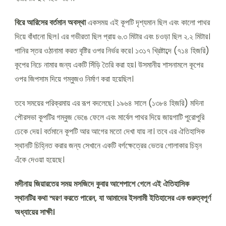
বিরে আরিসের বর্তমান অবস্থা
একসময় এই কূপটি দৃশ্যমান ছিল এবং কালো পাথর
দিয়ে বাঁধানো ছিল। এর গভীরতা ছিল প্রায় ৬.৩ মিটার এবং চওড়া ছিল ২.২ মিটার।
পানির স্তর ওঠানামা করত বৃষ্টির ওপর নির্ভর করে। ১৩১৭ খ্রিষ্টাব্দে (৭১৪ হিজরি)
কূপের নিচে নামার জন্য একটি সিঁড়ি তৈরি করা হয়। উসমানীয় শাসনামলে কূপের
ওপর জিপসাম দিয়ে গম্বুজও নির্মাণ করা হয়েছিল।
তবে সময়ের পরিক্রমায় এর রূপ বদলেছে। ১৯৬৪ সালে (১৩৮৪ হিজরি) মদিনা
পৌরসভা কূপটির গম্বুজ ভেঙে ফেলে এবং মার্বেল পাথর দিয়ে জায়গাটি পুরোপুরি
ঢেকে দেয়। বর্তমানে কূপটি আর আগের মতো দেখা যায় না। তবে এর ঐতিহাসিক
স্থানটি চিহ্নিত করার জন্য সেখানে একটি বর্গক্ষেত্রের ভেতর গোলাকার চিহ্ন
এঁকে দেওয়া হয়েছে।
মদীনায় জিয়ারতের সময় মসজিদে কুবার আশেপাশে গেলে এই ঐতিহাসিক
স্থানটির কথা স্মরণ করতে পারেন, যা আমাদের ইসলামী ইতিহাসের এক গুরুত্বপূর্ণ
অধ্যায়ের সাক্ষী।