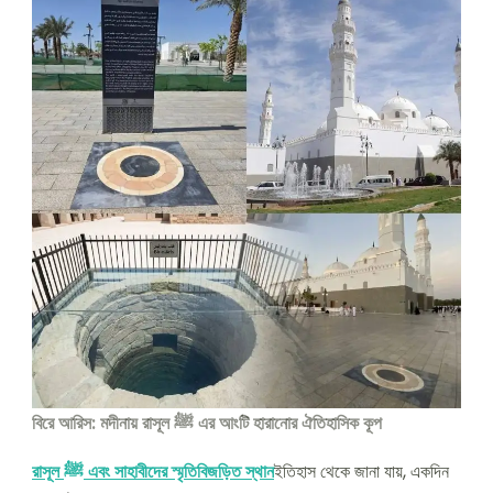
বিরে আরিস: মদীনায় রাসূল ﷺ এর আংটি হারানোর ঐতিহাসিক কূপ
রাসূল ﷺ এবং সাহাবীদের স্মৃতিবিজড়িত স্থান
ইতিহাস থেকে জানা যায়, একদিন