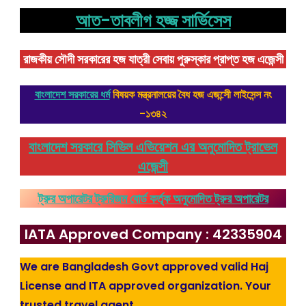
আত-তাবলীগ হজ্জ সার্ভিসেস
রাজকীয় সৌদী সরকারের হজ যাত্রী সেবায় পুরুস্কার প্রাপ্ত হজ এজেন্সী
বাংলাদেশ সরকারের ধর্ম
বিষয়ক মন্ত্রনালয়ের বৈধ হজ এজন্সেী লাইসেন্স নং
-১৩৪২
বাংলাদেশ সরকারে সিভিল এভিয়েশন এর অনুমোদিত ট্রাভেল
এজেন্সী
ট্রুর অপারেটর ট্রুরিজম বোর্ড কর্তৃক অনুমোদিত ট্রুর অপারেটর
IATA Approved Company : 42335904
We are Bangladesh Govt approved valid Haj
License and ITA approved organization. Your
trusted travel agent