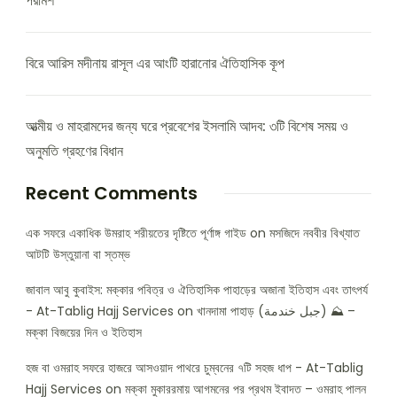
পরামর্শ
বিরে আরিস মদীনায় রাসূল এর আংটি হারানোর ঐতিহাসিক কূপ
আত্মীয় ও মাহরামদের জন্য ঘরে প্রবেশের ইসলামি আদব: ৩টি বিশেষ সময় ও
অনুমতি গ্রহণের বিধান
Recent Comments
এক সফরে একাধিক উমরাহ শরীয়তের দৃষ্টিতে পূর্ণাঙ্গ গাইড
on
মসজিদে নববীর বিখ্যাত
আটটি উস্তুয়ানা বা স্তম্ভ
জাবাল আবু কুবাইস: মক্কার পবিত্র ও ঐতিহাসিক পাহাড়ের অজানা ইতিহাস এবং তাৎপর্য
- At-Tablig Hajj Services
on
খানদামা পাহাড় (جبل خندمة) ⛰️ –
মক্কা বিজয়ের দিন ও ইতিহাস
হজ বা ওমরাহ সফরে হাজরে আসওয়াদ পাথরে চুম্বনের ৭টি সহজ ধাপ - At-Tablig
Hajj Services
on
মক্কা মুকাররমায় আগমনের পর প্রথম ইবাদত – ওমরাহ পালন