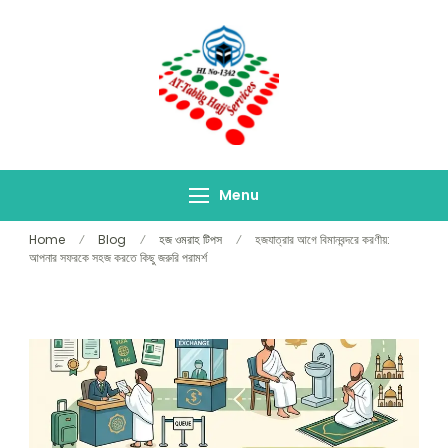
At-Tablig Hajj
Bangladesh's Premier
Services
Hajj Agency
Menu
Home
Blog
হজ ওমরাহ টিপস
হজযাত্রার আগে বিমানবন্দরে করণীয়:
আপনার সফরকে সহজ করতে কিছু জরুরি পরামর্শ