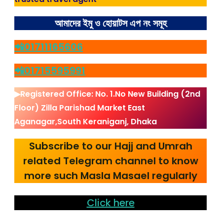
আমাদের ইমু ও হোয়াটস এপ নং সমূহ
📲01711165606
📲01715595991
▶Registered Office: No. 1.No New Building (2nd
Floor) Zilla Parishad Market East
Aganagar,South Keraniganj, Dhaka
Subscribe to our Hajj and Umrah
related Telegram channel to know
more such Masla Masael regularly
Click here